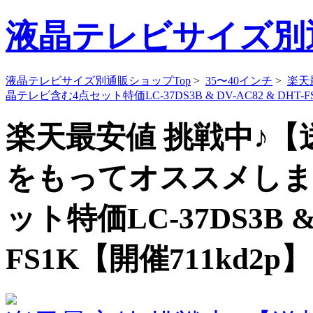
液晶テレビサイズ別
液晶テレビサイズ別通販ショップTop
>
35〜40インチ
>
楽天
晶テレビ含む4点セット特価LC-37DS3B & DV-AC82 & DHT
楽天最安値 挑戦中♪
をもってオススメしま
ット特価LC-37DS3B & 
FS1K【開催711kd2