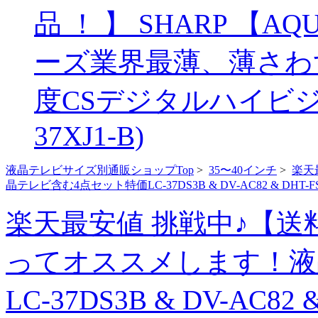
品 ！ 】 SHARP 【
ーズ業界最薄、薄さわずか
度CSデジタルハイビジョ
37XJ1-B)
液晶テレビサイズ別通販ショップTop
>
35〜40インチ
>
楽天
晶テレビ含む4点セット特価LC-37DS3B & DV-AC82 & DHT
楽天最安値 挑戦中♪【
ってオススメします！液
LC-37DS3B & DV-AC82