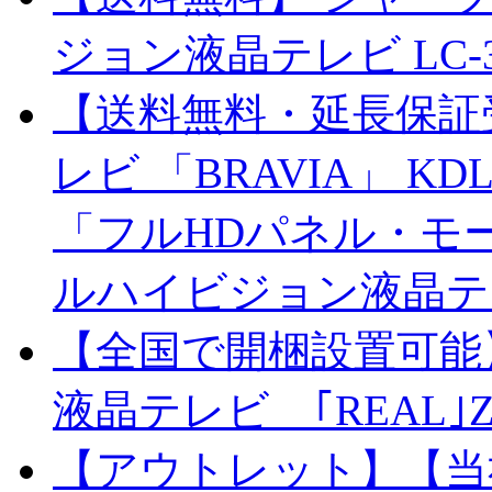
ジョン液晶テレビ LC-3
【送料無料・延長保証受
レビ 「BRAVIA」 KD
「フルHDパネル・モ
ルハイビジョン液晶テ
【全国で開梱設置可能
液晶テレビ ｢REAL｣Zシ
【アウトレット】【当