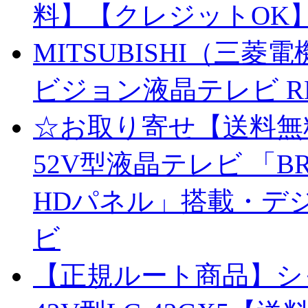
料】【クレジットOK
MITSUBISHI（三菱
ビジョン液晶テレビ REAL 
☆お取り寄せ【送料無
52V型液晶テレビ 「BRA
HDパネル」搭載・デ
ビ
【正規ルート商品】シ