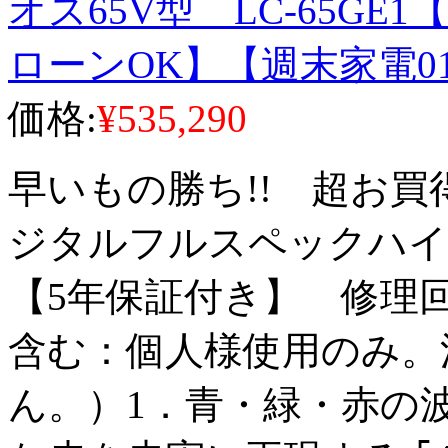
オス65V型 LC-65GE
ローンOK】【週末家電01
価格:
¥535,290
早いもの勝ち!! 超お買
ジタルフルスペックハ
【5年保証付き】 修理
含む：個人様使用のみ。
ん。）1．青・緑・赤の