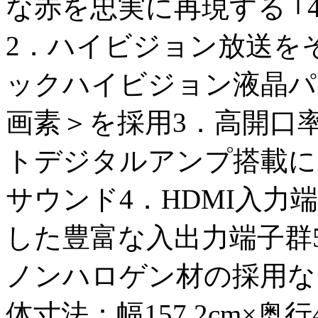
な赤を忠実に再現する ｢
2．ハイビジョン放送を
ックハイビジョン液晶パネル 
画素＞を採用3．高開口
トデジタルアンプ搭載に
サウンド4．HDMI入力
した豊富な入出力端子群
ノンハロゲン材の採用な
体寸法：幅157.2cm×奥行4